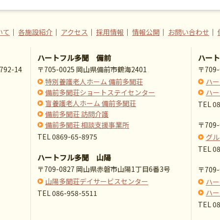
いて
｜
各施設紹介
｜
アクセス
｜
採用情報
｜
情報公開
｜
お問い合わせ
｜
ハートフル多聞 備前
ハート
92-14
〒705-0025 岡山県備前市鶴海2401
〒709
特別養護老人ホーム 備前多聞荘
ハー
備前多聞荘ショートステイセンター
ハー
盲養護老人ホーム 備前多聞荘
TEL 0
備前多聞荘 訪問介護
備前多聞荘 相談支援事業所
〒709
TEL 0869-65-8975
グル
TEL 0
ハートフル多聞 山陽
〒709-0827 岡山県赤磐市山陽1丁目6番3号
〒709
山陽多聞荘デイサービスセンター
ハー
ハー
TEL 086-958-5511
TEL 0